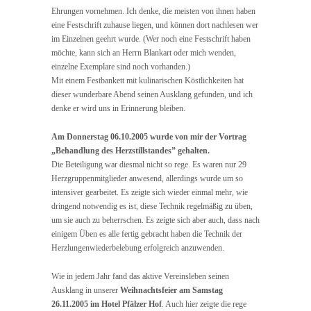
Ehrungen vornehmen. Ich denke, die meisten von ihnen haben
eine Festschrift zuhause liegen, und können dort nachlesen wer
im Einzelnen geehrt wurde. (Wer noch eine Festschrift haben
möchte, kann sich an Herrn Blankart oder mich wenden,
einzelne Exemplare sind noch vorhanden.)
Mit einem Festbankett mit kulinarischen Köstlichkeiten hat
dieser wunderbare Abend seinen Ausklang gefunden, und ich
denke er wird uns in Erinnerung bleiben.
Am Donnerstag 06.10.2005 wurde von mir der Vortrag
„Behandlung des Herzstillstandes” gehalten.
Die Beteiligung war diesmal nicht so rege. Es waren nur 29
Herzgruppenmitglieder anwesend, allerdings wurde um so
intensiver gearbeitet. Es zeigte sich wieder einmal mehr, wie
dringend notwendig es ist, diese Technik regelmäßig zu üben,
um sie auch zu beherrschen. Es zeigte sich aber auch, dass nach
einigem Üben es alle fertig gebracht haben die Technik der
Herzlungenwiederbelebung erfolgreich anzuwenden.
Wie in jedem Jahr fand das aktive Vereinsleben seinen
Ausklang in unserer
Weihnachtsfeier am Samstag
26.11.2005 im Hotel Pfälzer Hof
. Auch hier zeigte die rege