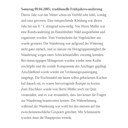
Samstag 09.04.2005; traditionelle Frühjahrswanderung
Dieses Jahr war das Wetter schon im Vorfeld sehr kühl, windig
und nass gewesen. Eine entsprechende Kleidung war dieses
Jahr bei nur 8 ° C dringend notwendig. Von Herrn Müller war
eine Rundwanderung im Hatzenbühler Wald ausgearbeitet und
organisiert worden. Vom Vereinsheim der Vogelzüchter aus
wurde gestartet. Die Wanderung war aufgrund der Witterung
nicht ganz einfach, und so musste ein Herzgruppenmitglied die
Wanderung wegen eines Schwächeanfalles vorzeitig beenden.
Bei einem üppigen Mittagessen wurden wieder neue Kräfte
erschöpfte und die soziale Komponente des Ausfluges gepflegt.
Anschließend wurde wieder ein Verdauungsspaziergang
eingelegt. Die Kuchentafel mit lauter selbst gebackenen Kuchen
lud danach ein, es waren hervorragende Rezepte zu kosten.
Zum Abschluss wurde von Herrn Müller noch ein Quiz
veranstaltet, und es war erstaunlich, dass fast keiner die Fragen
zur Wanderung beantworten konnte. Die Wahrnehmung
während der Wanderung war wohl bei den meisten auf das
zwischenmenschliche Gespräch gerichtet. Mit Schmunzeln
wurden dann die Hauptpreise verteilt,