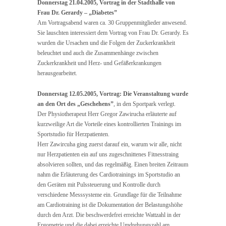
Donnerstag 21.04.2005, Vortrag in der Stadthalle von
Frau Dr. Gerardy – „Diabetes”
Am Vortragsabend waren ca. 30 Gruppenmitglieder anwesend.
Sie lauschten interessiert dem Vortrag von Frau Dr. Gerardy. Es
wurden die Ursachen und die Folgen der Zuckerkrankheit
beleuchtet und auch die Zusammenhänge zwischen
Zuckerkrankheit und Herz- und Gefäßerkrankungen
herausgearbeitet.
Donnerstag 12.05.2005, Vortrag: Die Veranstaltung wurde
an den Ort des „Geschehens”
, in den Sportpark verlegt.
Der Physiotherapeut Herr Gregor Zawirucha erläuterte auf
kurzweilige Art die Vorteile eines kontrollierten Trainings im
Sportstudio für Herzpatienten.
Herr Zawircuha ging zuerst darauf ein, warum wir alle, nicht
nur Herzpatienten ein auf uns zugeschnittenes Fitnesstraing
absolvieren sollten, und das regelmäßig. Einen breiten Zeitraum
nahm die Erläuterung des Cardiotrainings im Sportstudio an
den Geräten mit Pulssteuerung und Kontrolle durch
verschiedene Messsysteme ein. Grundlage für die Teilnahme
am Cardiotraining ist die Dokumentation der Belastungshöhe
durch den Arzt. Die beschwerdefrei erreichte Wattzahl in der
Ergometrie und die dabei erreichte Umdrehungszahl am