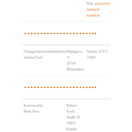
Mail:
praxis@dr-
dambach-
kandel.de
…………………..
Übungsleiterin/Schriftführerin:
Mühlgasse
Telefon: 07272
Andrea Fried
11
75609
76764
Rheinzabern
…………………..
Kassenwartin:
Robert-
Beate Nuss
Koch-
Straße 30
76870
Kandel