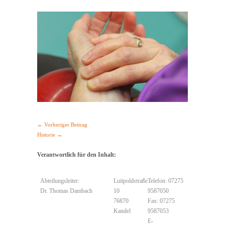
← Vorheriger Beitrag
Historie →
Verantwortlich für den Inhalt:
Abteilungsleiter:
Luitpoldstraße
Telefon: 07275
Dr. Thomas Dambach
10
9587050
76870
Fax: 07275
Kandel
9587053
E-