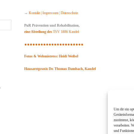
→ Kontakt | Impressum | Datenschutz
PuR Prävention und Rehabilitation,
eine Abteilung des
TSV 1886 Kandel
......................
Fotos & Webmistress: Heidi Weibel
Hausarztpraxis Dr. Thomas Dambach, Kandel
n
Um dir ein op
Geräteinforma
zustimmst, kö
verarbeiten. 
und Funktione